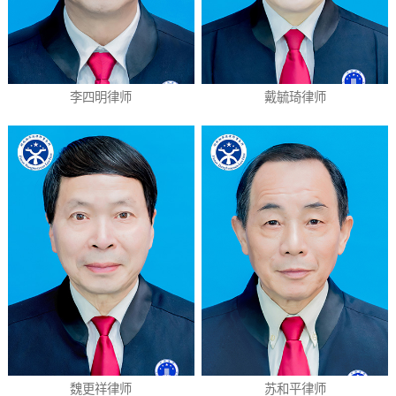
李四明律师
戴毓琦律师
魏更祥律师
苏和平律师